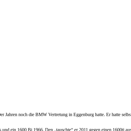
r Jahren noch die BMW Vertretung in Eggenburg hatte. Er hatte selbs
ngs und ein 1600 Bj 1966. Den „tauschte“ er 2011 gegen einen 1600ti 